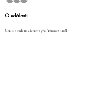
O události
Událost bude na záznamu přes Youtube kanál 
https://www.youtube.com/@prednasky21
Více
Sdílet událost
K pochopení potřebujeme kontext.
Přimět člověka , aby uvěřil nesmyslům,
znamená přimět ho, aby poškodil své
vlastní nejlepší zájmy a rozbil svou
pozornost mezi tisíc nedůležitých