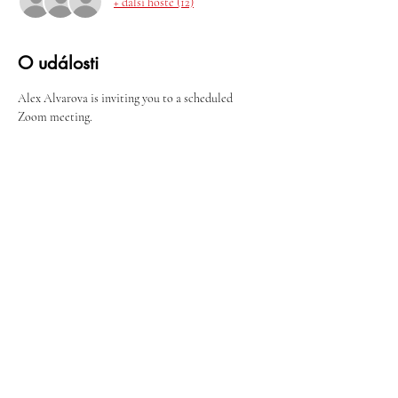
+ další hosté (12)
O události
Alex Alvarova is inviting you to a scheduled 
Zoom meeting.
Více
Sdílet událost
K pochopení potřebujeme kontext.
Přimět člověka , aby uvěřil nesmyslům,
znamená přimět ho, aby poškodil své
vlastní nejlepší zájmy a rozbil svou