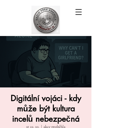
Digitální vojáci - kdy
může být kultura
incelů nebezpečná
st 22. 10.
  |  
akce proběhla