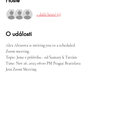
Hosté
+ další hosté (2)
O události
Alex Alvarova is inviting you to a scheduled 
Zoom meeting.
Topic: Jsme v průšvihu - od Šumavy k Tatrám
Time: Nov 26, 2025 08:00 PM Prague Bratislava
Join Zoom Meeting
https://us06web.zoom.us/j/83405336672?
pwd=eR6cklNGCj9WPmbaKVncbLaInCaj6k.1
View meeting insights with Zoom AI Companion
Více
Sdílet událost