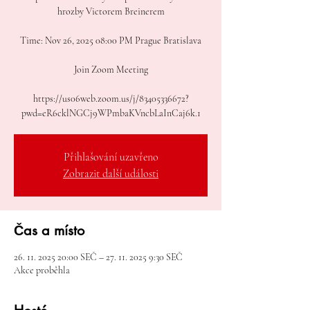
hrozby Victorem Breinerem
Time: Nov 26, 2025 08:00 PM Prague Bratislava
Join Zoom Meeting
https://us06web.zoom.us/j/83405336672?
pwd=eR6cklNGCj9WPmbaKVncbLaInCaj6k.1
Přihlašování uzavřeno
Zobrazit další události
Čas a místo
26. 11. 2025 20:00 SEČ – 27. 11. 2025 9:30 SEČ
Akce proběhla