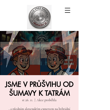
JSME V PRŮŠVIHU OD
ŠUMAVY K TATRÁM
st 26. 11.
  |  
Akce proběhla
…s předním slovenským expertem na hybridní