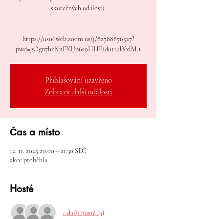
skutečných událostí.
https://us06web.zoom.us/j/82788876527?
Přihlašování uzavřeno
Zobrazit další události
Čas a místo
12. 11. 2025 20:00 – 21:30 SEČ
akce proběhla
Hosté
+ další hosté (4)