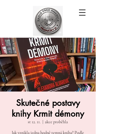
Skutečné postavy
knihy Krmit démony
st 12. 11.
  |  
akce proběhla
Jak vznikla jedna hodně temná kniha? Podle