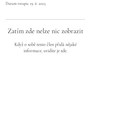
Datum vstupu: 19. 6. 2025
Zatím zde nelze nic zobrazit
Když o sobě tento člen přidá nějaké
informace, uvidíte je zde.
K pochopení potřebujeme kontext.
Přimět člověka , aby uvěřil nesmyslům,
znamená přimět ho, aby poškodil své
vlastní nejlepší zájmy a rozbil svou
pozornost mezi tisíc nedůležitých
informací.
Proto jsou zde Přednášky 21.