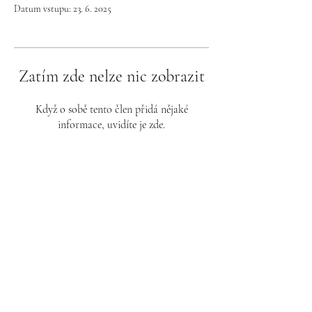
Datum vstupu: 23. 6. 2025
Zatím zde nelze nic zobrazit
Když o sobě tento člen přidá nějaké
informace, uvidíte je zde.
K pochopení potřebujeme kontext.
Přimět člověka , aby uvěřil nesmyslům,
znamená přimět ho, aby poškodil své
vlastní nejlepší zájmy a rozbil svou
pozornost mezi tisíc nedůležitých
informací.
Proto jsou zde Přednášky 21.