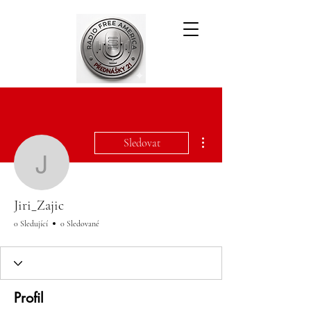
Další akce
Sledovat
Jiri_Zajic
Jiri_Zajic
0 Sledující
0 Sledované
Profil