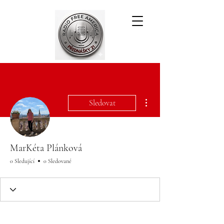
Další akce
Sledovat
MarKéta Plánková
0 Sledující
0 Sledované