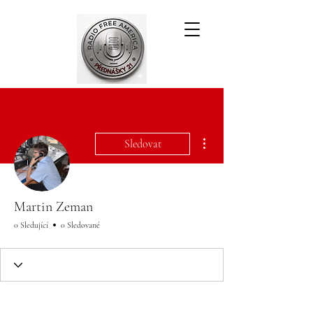
Další akce
Sledovat
Martin Zeman
0 Sledující
0 Sledované