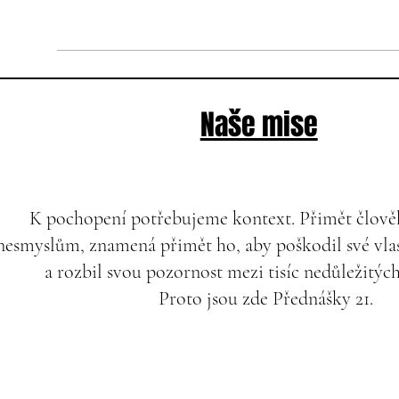
Naše mise
K pochopení potřebujeme kontext. Přimět člověk
nesmyslům, znamená přimět ho, aby poškodil své vlas
a rozbil svou pozornost mezi tisíc nedůležitýc
Proto jsou zde Přednášky 21.