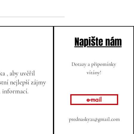
Napište nám
Dotazy a připomínky
vítány!
a , aby uvěřil
tní nejlepší zájmy
h informací.
e-mail
prednasky21@gmail.com