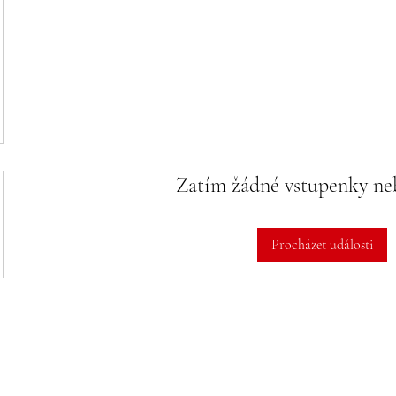
Zatím žádné vstupenky n
Procházet události