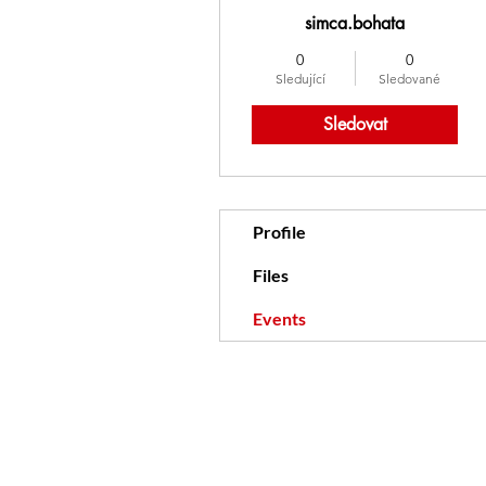
simca.bohata
0
0
Sledující
Sledované
Sledovat
Profile
Files
Events