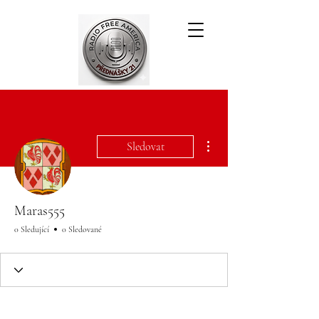
Další akce
Sledovat
Maras555
0 Sledující
0 Sledované