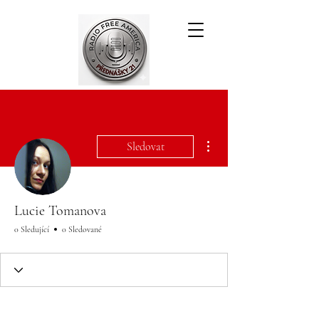
Další akce
Sledovat
Lucie Tomanova
0 Sledující
0 Sledované