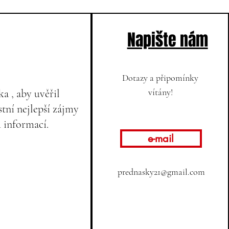
Napište nám
Dotazy a připomínky
vítány!
a , aby uvěřil
tní nejlepší zájmy
h informací.
e-mail
prednasky21@gmail.com