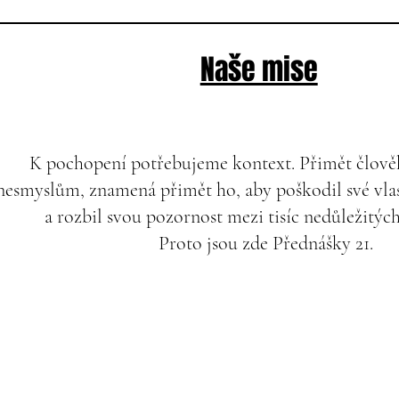
Naše mise
K pochopení potřebujeme kontext. Přimět člověk
nesmyslům, znamená přimět ho, aby poškodil své vlas
a rozbil svou pozornost mezi tisíc nedůležitýc
Proto jsou zde Přednášky 21.