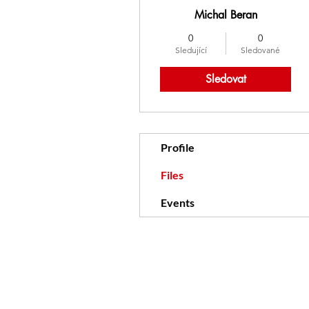
Michal Beran
0
0
Sledující
Sledované
Sledovat
Profile
Files
Events