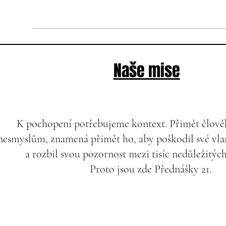
Naše mise
K pochopení potřebujeme kontext. Přimět člověk
nesmyslům, znamená přimět ho, aby poškodil své vlas
a rozbil svou pozornost mezi tisíc nedůležitýc
Proto jsou zde Přednášky 21.