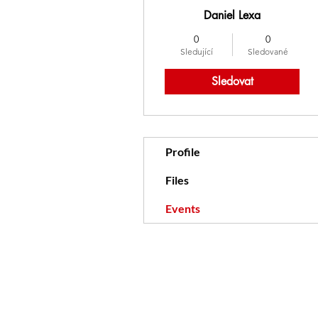
Daniel Lexa
0
0
Sledující
Sledované
Sledovat
Profile
Files
Events