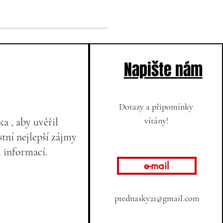
Napište nám
Dotazy a připomínky
vítány!
a , aby uvěřil
tní nejlepší zájmy
h informací.
e-mail
prednasky21@gmail.com