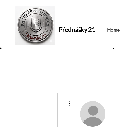
Přednášky 21
Home
Další akce