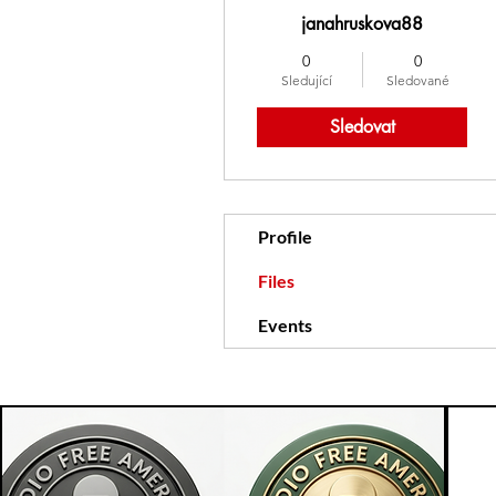
janahruskova88
0
0
Sledující
Sledované
Sledovat
Profile
Files
Events