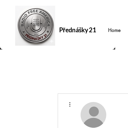
Přednášky 21
Home
Další akce