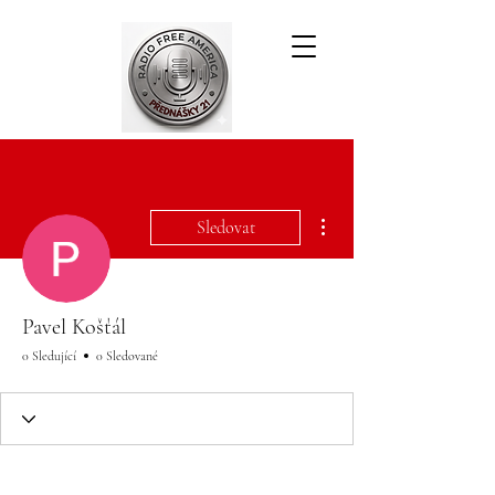
Další akce
Sledovat
Pavel Košťál
0 Sledující
0 Sledované