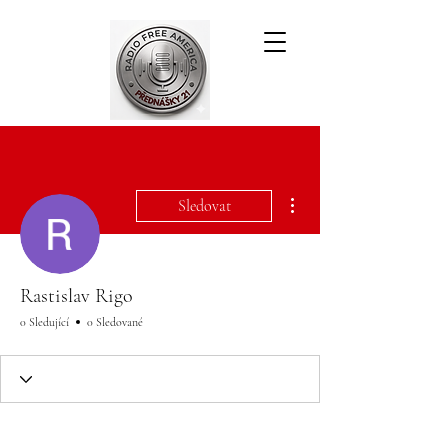
Další akce
Sledovat
Rastislav Rigo
0 Sledující
0 Sledované