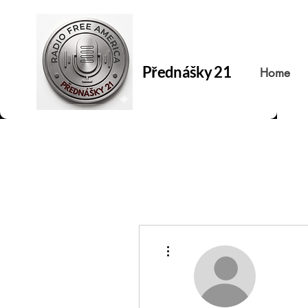
Přednášky 21
Home
Další akce