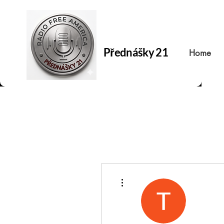
Přednášky 21
Home
Další akce