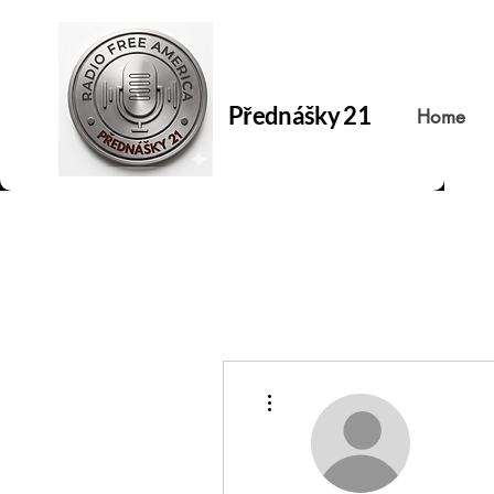
Přednášky 21
Home
Další akce