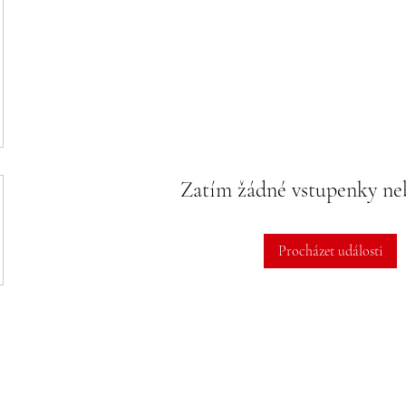
Zatím žádné vstupenky n
Procházet události