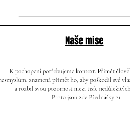
Naše mise
K pochopení potřebujeme kontext. Přimět člověk
nesmyslům, znamená přimět ho, aby poškodil své vlas
a rozbil svou pozornost mezi tisíc nedůležitýc
Proto jsou zde Přednášky 21.