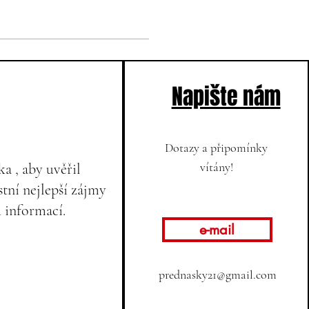
Napište nám
Dotazy a připomínky
vítány!
a , aby uvěřil
tní nejlepší zájmy
h informací.
e-mail
prednasky21@gmail.com